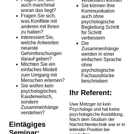
verbessern können
auch manchmal
Sie können Ihre
woran das liegt?
Kommunikation
Fragen Sie sich,
auch ohne
was Konflikte mit
psychologische
anderen mit Ihnen
Begleitung Schritt
zu haben?
für Schritt
Interessiert Sie,
verbessern
welche Antworten
Die
neueste
Zusammenhänge
Gehirnforschungen
werden in einer
darauf geben?
einfachen Sprache
Möchten Sie ein
ohne
einfaches Modell
psychologische
zum Umgang mit
Fachausdrücke
Menschen erlernen?
beschrieben
Sie wollen kein
psychologisches
Ihr Referent:
Kauderwelsch,
sondern
Uwe Metzger ist kein
Zusammenhänge
Psychologe und hat keine
verstehen?
psychologische Ausbildung.
Nach dem Studium der
Eintägiges
Nachrichtentechnik war er in
leitender Position bei
Seminar: